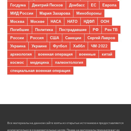
Госдума
Дмитрий Песков
Донбасс
ЕС
Европа
МИД России
Мария Захарова
Минобороны
Москва
Москве
НАСА
НАТО
НДФЛ
ООН
Погибшие
Политика
Пострадавшие
РФ
Рен ТВ
России
Россия
США
Санкции
Сергей Лавров
Украина
Украине
Футбол
Хаббл
ЧМ-2022
археология
военная операция
военные
китай
космос
медицина
палеонтология
специальная военная операция
Все материалы на данном сайте взяты из открытых источников и предоставляются
исключительно в ознакомительных целях. Права на материалы принадлежат их