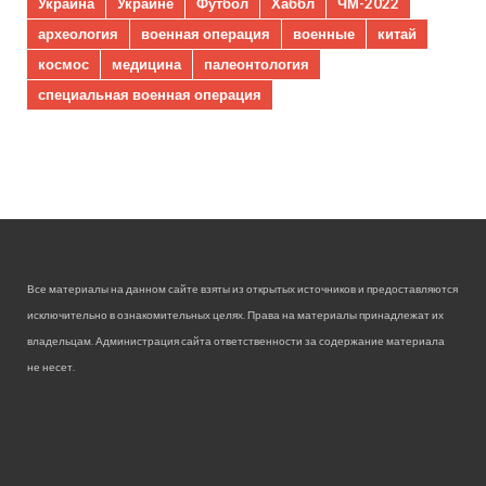
Украина
Украине
Футбол
Хаббл
ЧМ-2022
археология
военная операция
военные
китай
космос
медицина
палеонтология
специальная военная операция
Все материалы на данном сайте взяты из открытых источников и предоставляются
исключительно в ознакомительных целях. Права на материалы принадлежат их
владельцам. Администрация сайта ответственности за содержание материала
не несет.