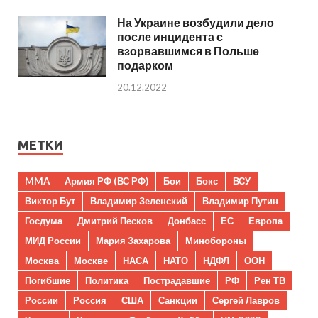
На Украине возбудили дело
после инцидента с
взорвавшимся в Польше
подарком
20.12.2022
МЕТКИ
MMA
Армия РФ (ВС РФ)
Бои
Бокс
ВСУ
Виктор Бут
Владимир Зеленский
Владимир Путин
Госдума
Дмитрий Песков
Донбасс
ЕС
Европа
МИД России
Мария Захарова
Минобороны
Москва
Москве
НАСА
НАТО
НДФЛ
ООН
Погибшие
Политика
Пострадавшие
РФ
Рен ТВ
России
Россия
США
Санкции
Сергей Лавров