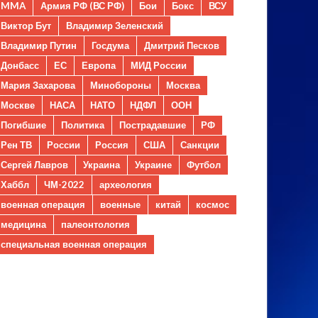
MMA
Армия РФ (ВС РФ)
Бои
Бокс
ВСУ
Виктор Бут
Владимир Зеленский
Владимир Путин
Госдума
Дмитрий Песков
Донбасс
ЕС
Европа
МИД России
Мария Захарова
Минобороны
Москва
Москве
НАСА
НАТО
НДФЛ
ООН
Погибшие
Политика
Пострадавшие
РФ
Рен ТВ
России
Россия
США
Санкции
Сергей Лавров
Украина
Украине
Футбол
Хаббл
ЧМ-2022
археология
военная операция
военные
китай
космос
медицина
палеонтология
специальная военная операция