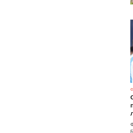
С
Ф
Б