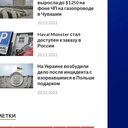
выросла до $1250 на
фоне ЧП на газопроводе
в Чувашии
20.12.2022
Haval Monster стал
доступен к заказу в
России
20.12.2022
На Украине возбудили
дело после инцидента с
взорвавшимся в Польше
подарком
20.12.2022
МЕТКИ