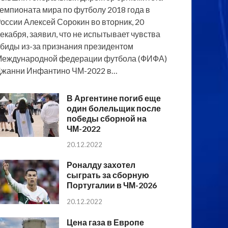
емпионата мира по футболу 2018 года в
оссии Алексей Сорокин во вторник, 20
екабря, заявил, что не испытывает чувства
биды из-за признания президентом
еждународной федерации футбола (ФИФА)
жанни Инфантино ЧМ-2022 в…
В Аргентине погиб еще
один болельщик после
победы сборной на
ЧМ-2022
20.12.2022
Роналду захотел
сыграть за сборную
Португалии в ЧМ-2026
20.12.2022
Цена газа в Европе