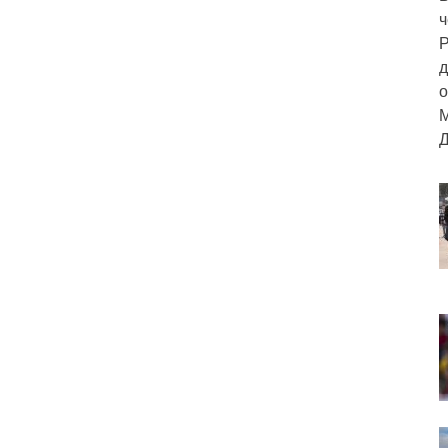
ч
Р
д
о
М
Д