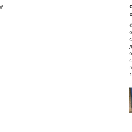
ий
©
о
с
д
о
с
п
1