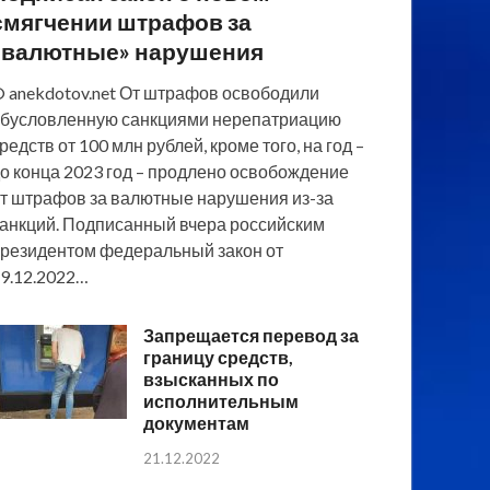
смягчении штрафов за
«валютные» нарушения
 anekdotov.net От штрафов освободили
бусловленную санкциями нерепатриацию
редств от 100 млн рублей, кроме того, на год –
о конца 2023 год – продлено освобождение
т штрафов за валютные нарушения из-за
анкций. Подписанный вчера российским
резидентом федеральный закон от
9.12.2022…
Запрещается перевод за
границу средств,
взысканных по
исполнительным
документам
21.12.2022