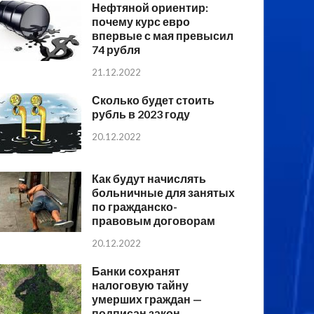
Нефтяной ориентир:
почему курс евро
впервые с мая превысил
74 рубля
21.12.2022
Сколько будет стоить
рубль в 2023 году
20.12.2022
Как будут начислять
больничные для занятых
по гражданско-
правовым договорам
20.12.2022
Банки сохранят
налоговую тайну
умерших граждан —
подписан закон