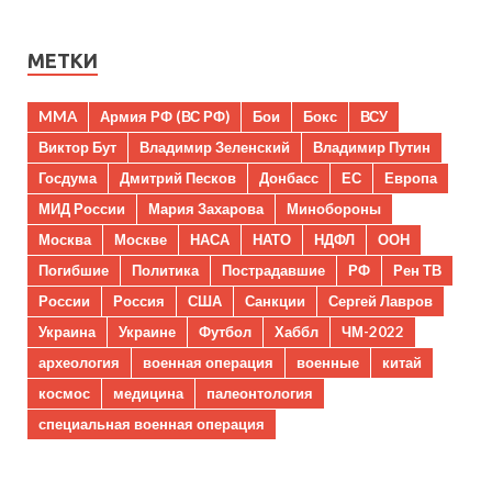
МЕТКИ
MMA
Армия РФ (ВС РФ)
Бои
Бокс
ВСУ
Виктор Бут
Владимир Зеленский
Владимир Путин
Госдума
Дмитрий Песков
Донбасс
ЕС
Европа
МИД России
Мария Захарова
Минобороны
Москва
Москве
НАСА
НАТО
НДФЛ
ООН
Погибшие
Политика
Пострадавшие
РФ
Рен ТВ
России
Россия
США
Санкции
Сергей Лавров
Украина
Украине
Футбол
Хаббл
ЧМ-2022
археология
военная операция
военные
китай
космос
медицина
палеонтология
специальная военная операция