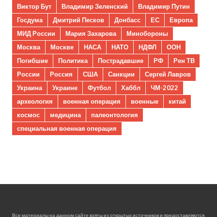
Виктор Бут
Владимир Зеленский
Владимир Путин
Госдума
Дмитрий Песков
Донбасс
ЕС
Европа
МИД России
Мария Захарова
Минобороны
Москва
Москве
НАСА
НАТО
НДФЛ
ООН
Погибшие
Политика
Пострадавшие
РФ
Рен ТВ
России
Россия
США
Санкции
Сергей Лавров
Украина
Украине
Футбол
Хаббл
ЧМ-2022
археология
военная операция
военные
китай
космос
медицина
палеонтология
специальная военная операция
Все материалы на данном сайте взяты из открытых источников и предоставляются