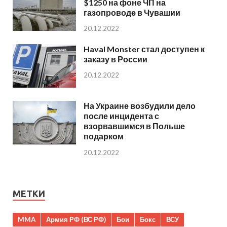
$1250 на фоне ЧП на
газопроводе в Чувашии
20.12.2022
Haval Monster стал доступен к
заказу в России
20.12.2022
На Украине возбудили дело
после инцидента с
взорвавшимся в Польше
подарком
20.12.2022
МЕТКИ
MMA
Армия РФ (ВС РФ)
Бои
Бокс
ВСУ