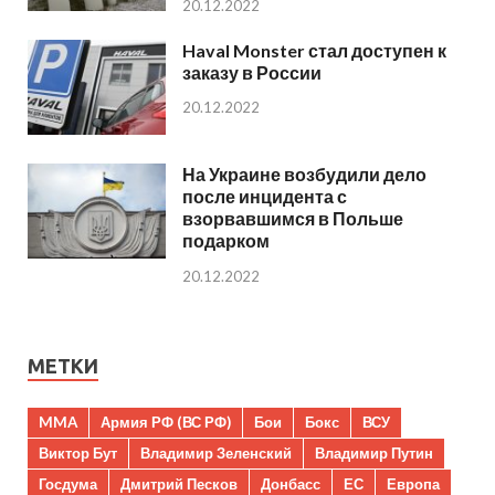
20.12.2022
Haval Monster стал доступен к
заказу в России
20.12.2022
На Украине возбудили дело
после инцидента с
взорвавшимся в Польше
подарком
20.12.2022
МЕТКИ
MMA
Армия РФ (ВС РФ)
Бои
Бокс
ВСУ
Виктор Бут
Владимир Зеленский
Владимир Путин
Госдума
Дмитрий Песков
Донбасс
ЕС
Европа