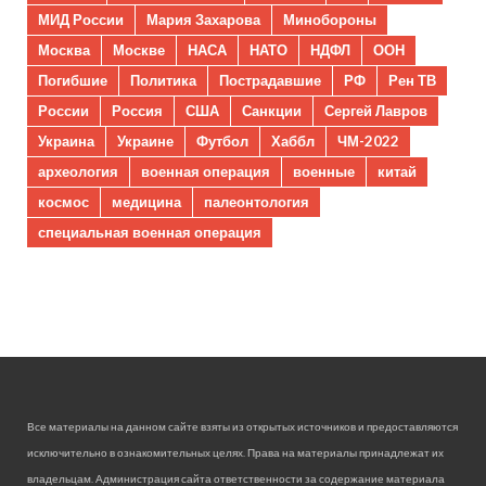
МИД России
Мария Захарова
Минобороны
Москва
Москве
НАСА
НАТО
НДФЛ
ООН
Погибшие
Политика
Пострадавшие
РФ
Рен ТВ
России
Россия
США
Санкции
Сергей Лавров
Украина
Украине
Футбол
Хаббл
ЧМ-2022
археология
военная операция
военные
китай
космос
медицина
палеонтология
специальная военная операция
Все материалы на данном сайте взяты из открытых источников и предоставляются
исключительно в ознакомительных целях. Права на материалы принадлежат их
владельцам. Администрация сайта ответственности за содержание материала