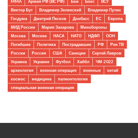
MMA
Армия РФ (ВС РФ)
Бои
Бокс
ВСУ
Виктор Бут
Владимир Зеленский
Владимир Путин
Госдума
Дмитрий Песков
Донбасс
ЕС
Европа
МИД России
Мария Захарова
Минобороны
Москва
Москве
НАСА
НАТО
НДФЛ
ООН
Погибшие
Политика
Пострадавшие
РФ
Рен ТВ
России
Россия
США
Санкции
Сергей Лавров
Украина
Украине
Футбол
Хаббл
ЧМ-2022
археология
военная операция
военные
китай
космос
медицина
палеонтология
специальная военная операция