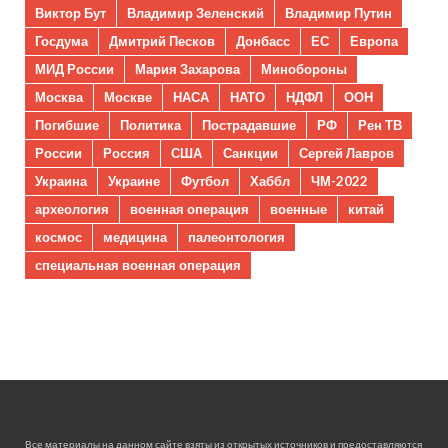
Виктор Бут
Владимир Зеленский
Владимир Путин
Госдума
Дмитрий Песков
Донбасс
ЕС
Европа
МИД России
Мария Захарова
Минобороны
Москва
Москве
НАСА
НАТО
НДФЛ
ООН
Погибшие
Политика
Пострадавшие
РФ
Рен ТВ
России
Россия
США
Санкции
Сергей Лавров
Украина
Украине
Футбол
Хаббл
ЧМ-2022
археология
военная операция
военные
китай
космос
медицина
палеонтология
специальная военная операция
Все материалы на данном сайте взяты из открытых источников и предоставляются