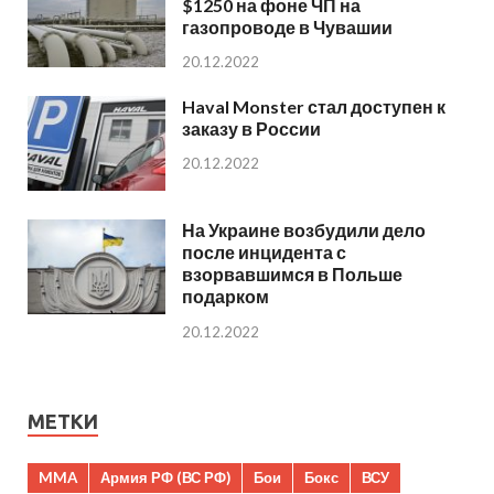
$1250 на фоне ЧП на
газопроводе в Чувашии
20.12.2022
Haval Monster стал доступен к
заказу в России
20.12.2022
На Украине возбудили дело
после инцидента с
взорвавшимся в Польше
подарком
20.12.2022
МЕТКИ
MMA
Армия РФ (ВС РФ)
Бои
Бокс
ВСУ