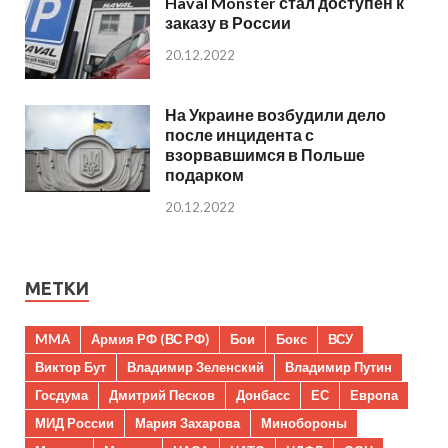
Haval Monster стал доступен к
заказу в России
20.12.2022
На Украине возбудили дело
после инцидента с
взорвавшимся в Польше
подарком
20.12.2022
МЕТКИ
MMA
Армия РФ (ВС РФ)
Бои
Бокс
ВСУ
Виктор Бут
Владимир Зеленский
Владимир Путин
Госдума
Дмитрий Песков
Донбасс
ЕС
Европа
МИД России
Мария Захарова
Минобороны