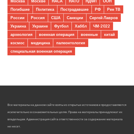
Москва
Москве
НАСА
НАТО
НДФЛ
ООН
Погибшие
Политика
Пострадавшие
РФ
Рен ТВ
России
Россия
США
Санкции
Сергей Лавров
Украина
Украине
Футбол
Хаббл
ЧМ-2022
археология
военная операция
военные
китай
космос
медицина
палеонтология
специальная военная операция
Все материалы на данном сайте взяты из открытых источников и предоставляются
исключительно в ознакомительных целях. Права на материалы принадлежат их
владельцам. Администрация сайта ответственности за содержание материала
не несет.