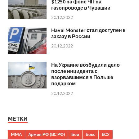
$1250 на фоне ЧП на
газопроводе в Чувашии
20.12.2022
Haval Monster стал доступен к
заказу в России
20.12.2022
На Украине возбудили дело
после инцидента с
взорвавшимся в Польше
подарком
20.12.2022
МЕТКИ
MMA
Армия РФ (ВС РФ)
Бои
Бокс
ВСУ