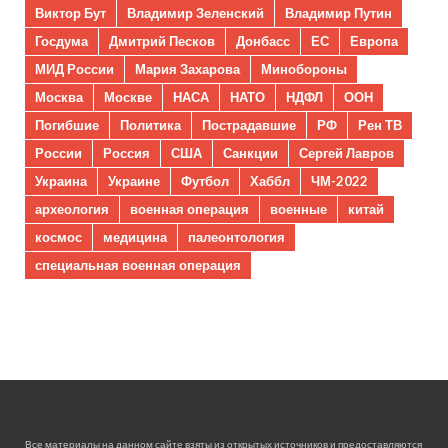
Виктор Бут
Владимир Зеленский
Владимир Путин
Госдума
Дмитрий Песков
Донбасс
ЕС
Европа
МИД России
Мария Захарова
Минобороны
Москва
Москве
НАСА
НАТО
НДФЛ
ООН
Погибшие
Политика
Пострадавшие
РФ
Рен ТВ
России
Россия
США
Санкции
Сергей Лавров
Украина
Украине
Футбол
Хаббл
ЧМ-2022
археология
военная операция
военные
китай
космос
медицина
палеонтология
специальная военная операция
Все материалы на данном сайте взяты из открытых источников и предоставляются