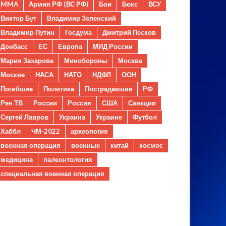
MMA
Армия РФ (ВС РФ)
Бои
Бокс
ВСУ
Виктор Бут
Владимир Зеленский
Владимир Путин
Госдума
Дмитрий Песков
Донбасс
ЕС
Европа
МИД России
Мария Захарова
Минобороны
Москва
Москве
НАСА
НАТО
НДФЛ
ООН
Погибшие
Политика
Пострадавшие
РФ
Рен ТВ
России
Россия
США
Санкции
Сергей Лавров
Украина
Украине
Футбол
Хаббл
ЧМ-2022
археология
военная операция
военные
китай
космос
медицина
палеонтология
специальная военная операция