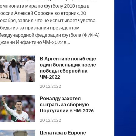
емпионата мира по футболу 2018 года в
оссии Алексей Сорокин во вторник, 20
екабря, заявил, что не испытывает чувства
биды из-за признания президентом
еждународной федерации футбола (ФИФА)
жанни Инфантино ЧМ-2022 в…
В Аргентине погиб еще
один болельщик после
победы сборной на
ЧМ-2022
20.12.2022
Роналду захотел
сыграть за сборную
Португалии в ЧМ-2026
20.12.2022
Цена газа в Европе