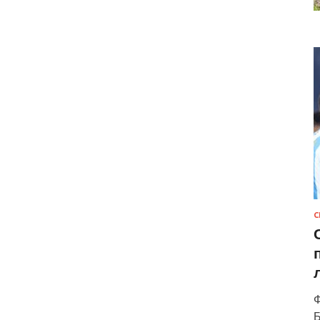
С
Ф
Б