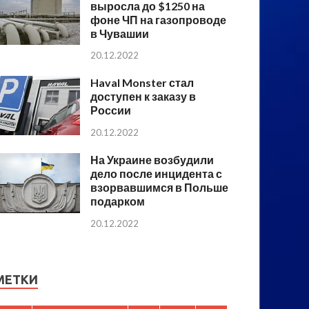
выросла до $1250 на
фоне ЧП на газопроводе
в Чувашии
20.12.2022
Haval Monster стал
доступен к заказу в
России
20.12.2022
На Украине возбудили
дело после инцидента с
взорвавшимся в Польше
подарком
20.12.2022
МЕТКИ