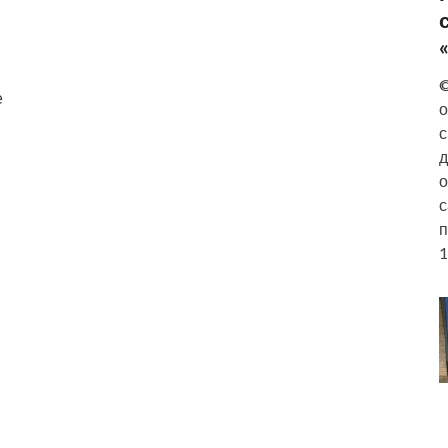
©
е
о
с
д
о
с
п
1