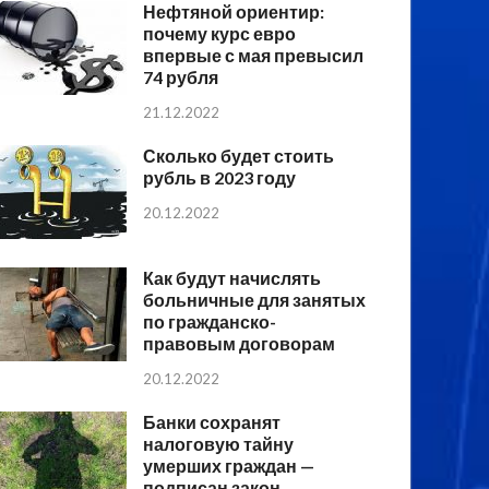
Нефтяной ориентир:
почему курс евро
впервые с мая превысил
74 рубля
21.12.2022
Сколько будет стоить
рубль в 2023 году
20.12.2022
Как будут начислять
больничные для занятых
по гражданско-
правовым договорам
20.12.2022
Банки сохранят
налоговую тайну
умерших граждан —
подписан закон