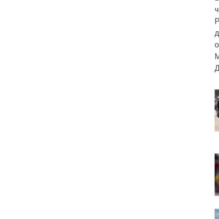
ч
Р
д
о
М
Д