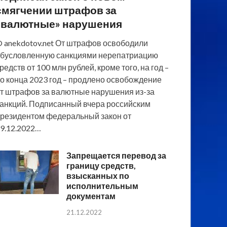
смягчении штрафов за
«валютные» нарушения
 anekdotov.net От штрафов освободили
бусловленную санкциями нерепатриацию
редств от 100 млн рублей, кроме того, на год –
о конца 2023 год – продлено освобождение
т штрафов за валютные нарушения из-за
анкций. Подписанный вчера российским
резидентом федеральный закон от
9.12.2022…
Запрещается перевод за
границу средств,
взысканных по
исполнительным
документам
21.12.2022