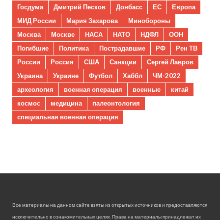
Госдума
Дмитрий Песков
Донбасс
ЕС
Европа
МИД России
Мария Захарова
Минобороны
Москва
Москве
НАСА
НАТО
НДФЛ
ООН
Погибшие
Политика
Пострадавшие
РФ
Рен ТВ
России
Россия
США
Санкции
Сергей Лавров
Украина
Украине
Футбол
Хаббл
ЧМ-2022
археология
военная операция
военные
китай
космос
медицина
палеонтология
специальная военная операция
Все материалы на данном сайте взяты из открытых источников и предоставляются
исключительно в ознакомительных целях. Права на материалы принадлежат их