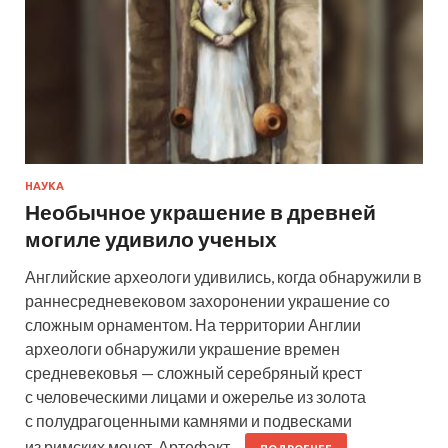
НАУКА
Необычное украшение в древней
могиле удивило ученых
Английские археологи удивились, когда обнаружили в
раннесредневековом захоронении украшение со
сложным орнаментом. На территории Англии
археологи обнаружили украшение времен
средневековья — сложный серебряный крест
с человеческими лицами и ожерелье из золота
с полудрагоценными камнями и подвесками
из римских монет. Артефакт…