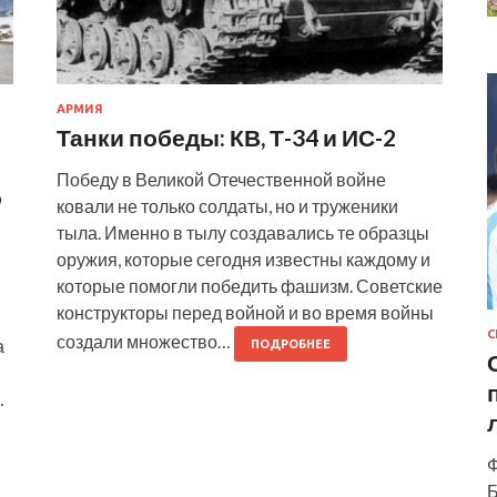
АРМИЯ
Танки победы: КВ, Т-34 и ИС-2
Победу в Великой Отечественной войне
о
ковали не только солдаты, но и труженики
тыла. Именно в тылу создавались те образцы
оружия, которые сегодня известны каждому и
которые помогли победить фашизм. Советские
конструкторы перед войной и во время войны
С
создали множество…
а
ПОДРОБНЕЕ
…
Ф
Б