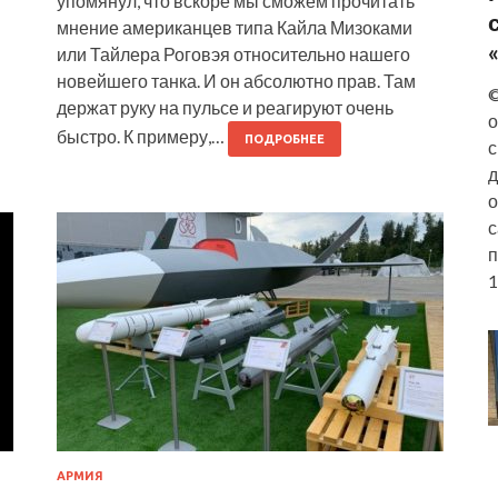
упомянул, что вскоре мы сможем прочитать
мнение американцев типа Кайла Мизоками
или Тайлера Роговэя относительно нашего
новейшего танка. И он абсолютно прав. Там
©
держат руку на пульсе и реагируют очень
о
быстро. К примеру,…
ПОДРОБНЕЕ
с
д
о
с
п
1
АРМИЯ