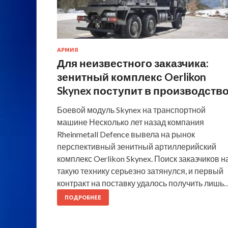
АРМИЯ
Для неизвестного заказчика:
зенитный комплекс Oerlikon
Skynex поступит в производств
Боевой модуль Skynex на транспортной
машине Несколько лет назад компания
Rheinmetall Defence вывела на рынок
перспективный зенитный артиллерийский
комплекс Oerlikon Skynex. Поиск заказчиков н
такую технику серьезно затянулся, и первый
контракт на поставку удалось получить лишь
ПОДРОБНЕЕ