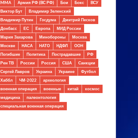
MMA
Армия РФ (ВС РФ)
Бои
Бокс
ВСУ
Виктор Бут
Владимир Зеленский
Владимир Путин
Госдума
Дмитрий Песков
Донбасс
ЕС
Европа
МИД России
Мария Захарова
Минобороны
Москва
Москве
НАСА
НАТО
НДФЛ
ООН
Погибшие
Политика
Пострадавшие
РФ
Рен ТВ
России
Россия
США
Санкции
Сергей Лавров
Украина
Украине
Футбол
Хаббл
ЧМ-2022
археология
военная операция
военные
китай
космос
медицина
палеонтология
специальная военная операция