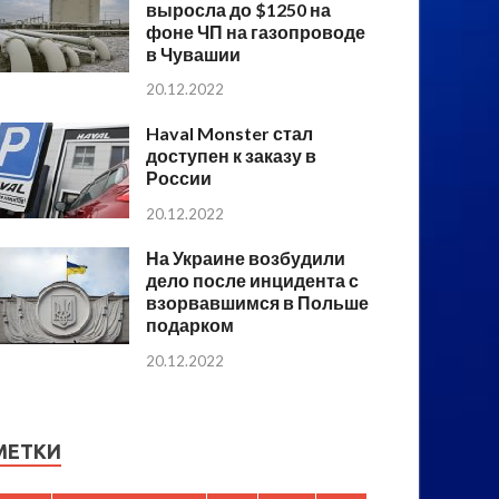
выросла до $1250 на
фоне ЧП на газопроводе
в Чувашии
20.12.2022
Haval Monster стал
доступен к заказу в
России
20.12.2022
На Украине возбудили
дело после инцидента с
взорвавшимся в Польше
подарком
20.12.2022
МЕТКИ