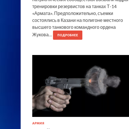
тренировки резервистов на танках Т-14
«Армата». Предположительно, съемки
состоялись в Казани на полигоне местного
высшего танкового командного ордена
Жукова…
ПОДРОБНЕЕ
АРМИЯ