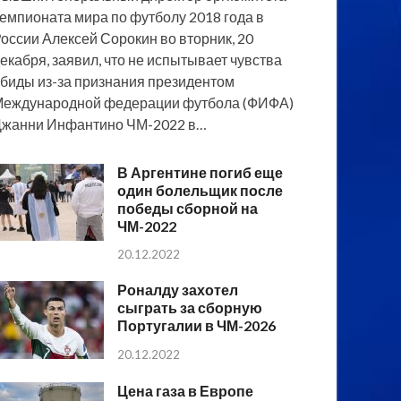
емпионата мира по футболу 2018 года в
оссии Алексей Сорокин во вторник, 20
екабря, заявил, что не испытывает чувства
биды из-за признания президентом
еждународной федерации футбола (ФИФА)
жанни Инфантино ЧМ-2022 в…
В Аргентине погиб еще
один болельщик после
победы сборной на
ЧМ-2022
20.12.2022
Роналду захотел
сыграть за сборную
Португалии в ЧМ-2026
20.12.2022
Цена газа в Европе