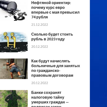
Нефтяной ориентир:
почему курс евро
впервые с мая превысил
74 рубля
21.12.2022
Сколько будет стоить
рубль в 2023 году
20.12.2022
Как будут начислять
больничные для занятых
по гражданско-
правовым договорам
20.12.2022
Банки сохранят
налоговую тайну
умерших граждан —
подписан закон