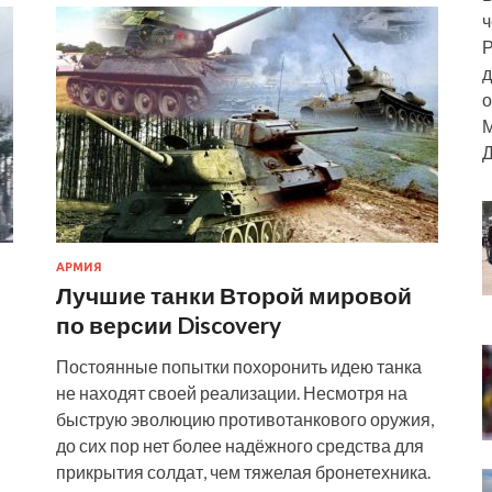
ч
Р
д
о
М
Д
АРМИЯ
Лучшие танки Второй мировой
по версии Discovery
Постоянные попытки похоронить идею танка
не находят своей реализации. Несмотря на
быструю эволюцию противотанкового оружия,
до сих пор нет более надёжного средства для
прикрытия солдат, чем тяжелая бронетехника.