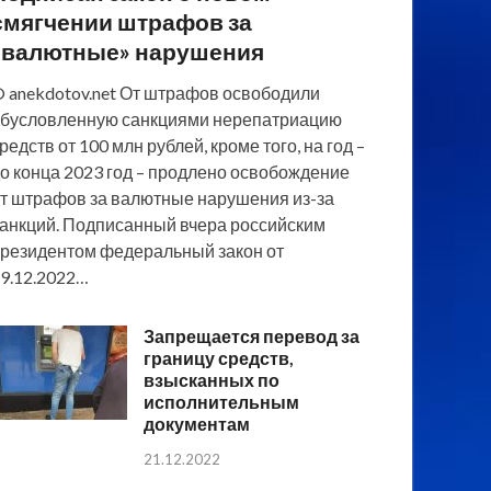
смягчении штрафов за
«валютные» нарушения
 anekdotov.net От штрафов освободили
бусловленную санкциями нерепатриацию
редств от 100 млн рублей, кроме того, на год –
о конца 2023 год – продлено освобождение
т штрафов за валютные нарушения из-за
анкций. Подписанный вчера российским
резидентом федеральный закон от
9.12.2022…
Запрещается перевод за
границу средств,
взысканных по
исполнительным
документам
21.12.2022