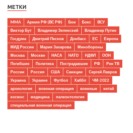
МЕТКИ
MMA
Армия РФ (ВС РФ)
Бои
Бокс
ВСУ
Виктор Бут
Владимир Зеленский
Владимир Путин
Госдума
Дмитрий Песков
Донбасс
ЕС
Европа
МИД России
Мария Захарова
Минобороны
Москва
Москве
НАСА
НАТО
НДФЛ
ООН
Погибшие
Политика
Пострадавшие
РФ
Рен ТВ
России
Россия
США
Санкции
Сергей Лавров
Украина
Украине
Футбол
Хаббл
ЧМ-2022
археология
военная операция
военные
китай
космос
медицина
палеонтология
специальная военная операция