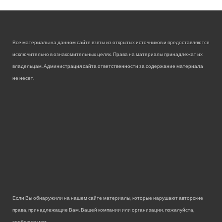
Все материалы на данном сайте взяты из открытых источников и предоставляются
исключительно в ознакомительных целях. Права на материалы принадлежат их
владельцам. Администрация сайта ответственности за содержание материала
не несет.
Если Вы обнаружили на нашем сайте материалы, которые нарушают авторские
права, принадлежащие Вам, Вашей компании или организации, пожалуйста,
сообщите нам.