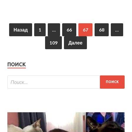
Назад
1
…
66
67
68
…
109
Далее
ПОИСК