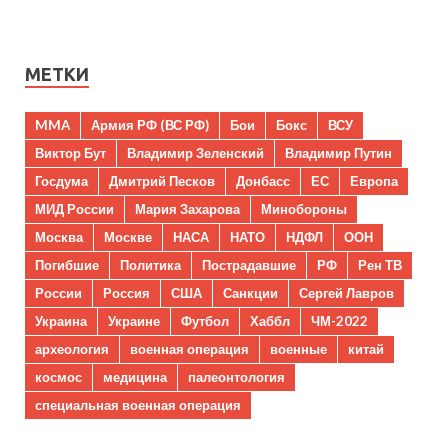
МЕТКИ
MMA
Армия РФ (ВС РФ)
Бои
Бокс
ВСУ
Виктор Бут
Владимир Зеленский
Владимир Путин
Госдума
Дмитрий Песков
Донбасс
ЕС
Европа
МИД России
Мария Захарова
Минобороны
Москва
Москве
НАСА
НАТО
НДФЛ
ООН
Погибшие
Политика
Пострадавшие
РФ
Рен ТВ
России
Россия
США
Санкции
Сергей Лавров
Украина
Украине
Футбол
Хаббл
ЧМ-2022
археология
военная операция
военные
китай
космос
медицина
палеонтология
специальная военная операция