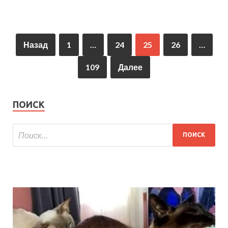
Назад
1
…
24
25
26
…
109
Далее
ПОИСК