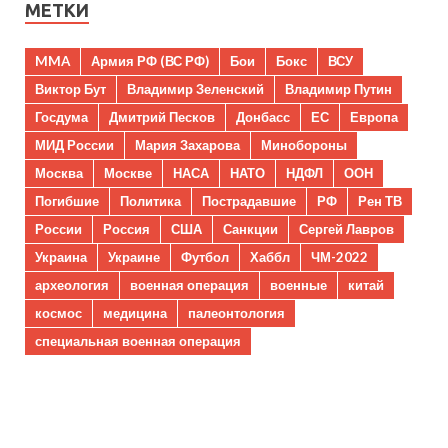
МЕТКИ
MMA
Армия РФ (ВС РФ)
Бои
Бокс
ВСУ
Виктор Бут
Владимир Зеленский
Владимир Путин
Госдума
Дмитрий Песков
Донбасс
ЕС
Европа
МИД России
Мария Захарова
Минобороны
Москва
Москве
НАСА
НАТО
НДФЛ
ООН
Погибшие
Политика
Пострадавшие
РФ
Рен ТВ
России
Россия
США
Санкции
Сергей Лавров
Украина
Украине
Футбол
Хаббл
ЧМ-2022
археология
военная операция
военные
китай
космос
медицина
палеонтология
специальная военная операция